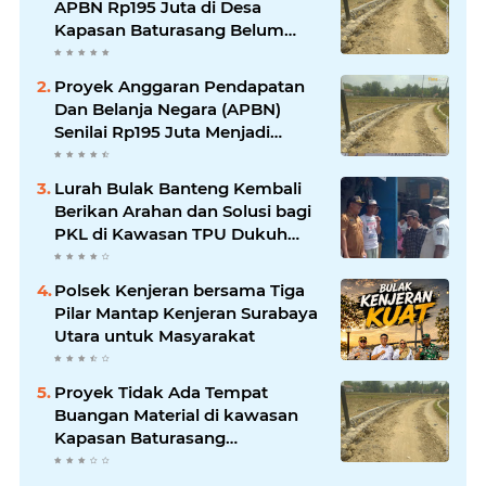
APBN Rp195 Juta di Desa
Kapasan Baturasang Belum
Temui Titik Terang, Warga Minta
Pemkab Sampang Bertindak
Proyek Anggaran Pendapatan
Dan Belanja Negara (APBN)
Senilai Rp195 Juta Menjadi
Amburadul
Lurah Bulak Banteng Kembali
Berikan Arahan dan Solusi bagi
PKL di Kawasan TPU Dukuh
Bulak Banteng Surabaya
Polsek Kenjeran bersama Tiga
Pilar Mantap Kenjeran Surabaya
Utara untuk Masyarakat
Proyek Tidak Ada Tempat
Buangan Material di kawasan
Kapasan Baturasang
Dikeluhkan Warga, Material
Berserakan dan Dinilai