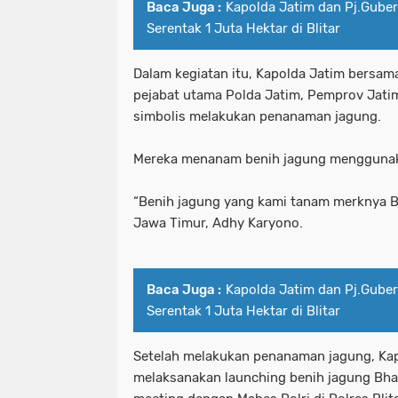
Baca Juga :
Kapolda Jatim dan Pj.Gube
Kombes Pol Luthfie Sulistiawan.Melak
kecamatan tambelangan
kepad
Serentak 1 Juta Hektar di Blitar
kriminal
Kunjungan Diplomasi Bila
kesehatan &tni
ketua umum mus
Dalam kegiatan itu, Kapolda Jatim bersam
pejabat utama Polda Jatim, Pemprov Jatim
MEMAHAMI KATA LUGAS LEBIH JAUH
kombes pol luthfie sulistiawan.mela
simbolis melakukan penanaman jagung.
Menyambut Kapolsek Baru Adakah Kh
kriminal
kunjungan diplomasi bi
Mereka menanam benih jagung menggunaka
Misteri Benang Nilon Di Jembatan 
memahami kata lugas lebih jauh
“Benih jagung yang kami tanam merknya B
ngopi bareng Di Warkop Terkini69 
menyambut kapolsek baru adakah k
Jawa Timur, Adhy Karyono.
Operasi Keselamatan 2025: Satlantas 
misteri benang nilon di jembatan
Organisasi masyarakat (ormas) Islam
ngopi bareng di warkop terkini69 
Baca Juga :
Kapolda Jatim dan Pj.Gube
Serentak 1 Juta Hektar di Blitar
Pasutri Asal Sidotopo Ditangkap Sa
operasi keselamatan 2025: satlantas
Setelah melakukan penanaman jagung, Kap
Patroli Perintis Presisi Polres Pel
organisasi masyarakat (ormas) isla
melaksanakan launching benih jagung Bh
Pelabuhan Tanjung Perak Santuni An
pasutri asal sidotopo ditangkap s