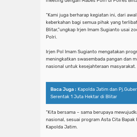
meeting dengan Mabes Polri di Polres Blit
Pelaku Curanmor bersama Penadah a
patroli perintis presisi polres pe
“Kami juga berharap kegiatan ini, dari aw
keberkahan bagi semua pihak yang terliba
PEMKOT SURABAYA MENARGETKAN P
pelabuhan tanjung perak santuni an
Blitar,”ungkap Irjen Imam Sugianto usai 
Polri.
PERTAMA TAHUN INI.
pelaku curanmor bersama penadah 
Pemkot Surabaya Tegaskan Pekerja
pemkot surabaya menargetkan prose
Irjen Pol Imam Sugianto mengatakan progr
meningkatkan swasembada pangan dan m
Pimpinan bersama Wakil Pimpinan Re
pemkot surabaya tegaskan pekerja
nasional untuk kesejahteraan masyarakat.
Polda Jatim
pimpinan bersama wakil pimpinan r
Polda Jatim Bersama Jajaran Satres
Baca Juga :
Kapolda Jatim dan Pj.Gube
polda jatim
Serentak 1 Juta Hektar di Blitar
Polda Jatim Siagakan 2 Kapal Patrol
polda jatim bersama jajaran satre
“Kita bersama – sama berupaya mewujud
Polda Jatim Tetapkan Pemilik Pena
polda jatim siagakan 2 kapal patrol
nasional, sesuai program Asta Cita Bapak
Kapolda Jatim.
Polda Jatim Timur Gandeng Media Ja
polda jatim tetapkan pemilik pen