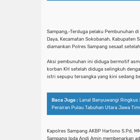
Pelaku Curanmor bersama Penadah a
patroli perintis presisi polres pe
PEMKOT SURABAYA MENARGETKAN P
pelabuhan tanjung perak santuni an
Sampang,-Terduga pelaku Pembunuhan di 
PERTAMA TAHUN INI.
pelaku curanmor bersama penadah 
Daya, Kecamatan Sokobanah, Kabupaten 
diamankan Polres Sampang sesaat setelah 
Pemkot Surabaya Tegaskan Pekerja
pemkot surabaya menargetkan prose
Aksi pembunuhan ini diduga bermotif asm
Pimpinan bersama Wakil Pimpinan Re
pemkot surabaya tegaskan pekerja
korban KH setelah diduga selingkuh deng
istri sepupu tersangka yang kini sedang be
Polda Jatim
pimpinan bersama wakil pimpinan r
Polda Jatim Bersama Jajaran Satres
polda jatim
Baca Juga :
Lanal Banyuwangi Ringkus 
Polda Jatim Siagakan 2 Kapal Patrol
polda jatim bersama jajaran satre
Perairan Pulau Tabuhan Utara Jawa Tim
Polda Jatim Tetapkan Pemilik Pena
polda jatim siagakan 2 kapal patrol
Polda Jatim Timur Gandeng Media Ja
polda jatim tetapkan pemilik pen
Kapolres Sampang AKBP Hartono S.Pd, MM
Sampang Ipda Andi Amin membenarkan ad