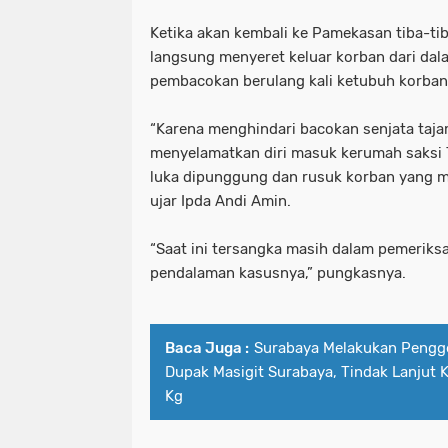
Polres pelabuhan Tanjung perak Mel
polres pelabuhan tanjung perak be
Ketika akan kembali ke Pamekasan tiba-ti
langsung menyeret keluar korban dari da
Polres Pelabuhan Tanjung Perak Mel
polres pelabuhan tanjung perak mel
pembacokan berulang kali ketubuh korban
Polres Ponorogo bersama Forkopimda 
polres pelabuhan tanjung perak me
“Karena menghindari bacokan senjata tajam
Polres Probolinggo Amankan Tersan
polres ponorogo bersama forkopimda
menyelamatkan diri masuk kerumah saksi 
luka dipunggung dan rusuk korban yang m
Polres Probolinggo Lakukan Pengec
polres probolinggo amankan tersan
ujar Ipda Andi Amin.
Polres Probolinggo Salurkan Bantu
polres probolinggo lakukan penge
“Saat ini tersangka masih dalam pemeriks
pendalaman kasusnya,” pungkasnya.
Polres Sampang Dukungan PMK Hew
polres probolinggo salurkan bantu
Polres Tanjung perak Bersama Wakapo
polres sampang dukungan pmk he
Baca Juga :
Surabaya Melakukan Pengg
Polres Trenggalek Operasi Keselama
polres tanjung perak bersama wakap
Dupak Masigit Surabaya, Tindak Lanjut K
Kg
Polresta Banyuwangi Amankan Ribuan
polres trenggalek operasi keselam
Polresta Malang Kota Tingkatkan Patr
polresta banyuwangi amankan ribua