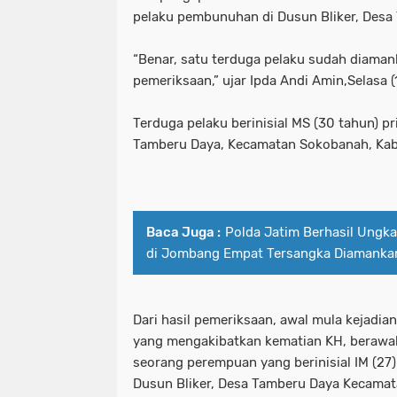
Polda Jawa Timur Gandeng Media Ja
polda jatim timur gandeng media j
pelaku pembunuhan di Dusun Bliker, Desa
Polisi Gerak Cepat Selamatkan Bay
polda jawa timur gandeng media ja
“Benar, satu terduga pelaku sudah diaman
pemeriksaan,” ujar Ipda Andi Amin,Selasa (
Polisi Temukan Puluhan Paket Sabu 
polisi gerak cepat selamatkan bay
Polres Gianyar Laksanakan Pengama
polisi temukan puluhan paket sabu
Terduga pelaku berinisial MS (30 tahun) pr
Tamberu Daya, Kecamatan Sokobanah, Ka
Polres Jember Pembagian Jas Hujan S
polres gianyar laksanakan pengam
Polres Malang Berhasil Ungkap Pere
polres jember pembagian jas hujan s
Baca Juga :
Polda Jatim Berhasil Ungk
Polres Malang Beri Modal Usaha Unt
polres malang berhasil ungkap per
di Jombang Empat Tersangka Diamanka
Polres Mojokerto Kota Berhasil Tan
polres malang beri modal usaha un
Polres Ngawi Berhasil Ungkap Penjual
polres mojokerto kota berhasil ta
Dari hasil pemeriksaan, awal mula kejadia
yang mengakibatkan kematian KH, berawal
Polres Pamekasan Bersama Polda Jat
polres ngawi berhasil ungkap penjua
seorang perempuan yang berinisial IM (27
Polres Pelabuhan Tanjung Perak Be
polres pamekasan bersama polda ja
Dusun Bliker, Desa Tamberu Daya Kecama