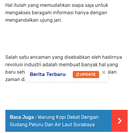
Hal itulah yang memudahkan siapa saja untuk
mengakses beragam informasi hanya dengan
mengandalkan ujung jari.
Salah satu ancaman yang disebabkan oleh hadirnya
revolusi industri adalah membuat banyak hal yang
×
baru sehingga hal yang lama menjadi ketinggalan
Berita Terbaru
UPDATE
zaman dan tidak terpakai ( Disruption).
Baca Juga :
Warung Kopi Dekat Dengan
Gudang Peluru Dan Air Laut Surabaya