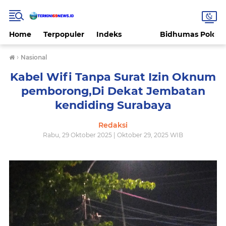
Home
Terpopuler
Indeks
Bidhumas Polda 
›
Nasional
Kabel Wifi Tanpa Surat Izin Oknum
pemborong,Di Dekat Jembatan
kendiding Surabaya
Redaksi
Rabu, 29 Oktober 2025 | Oktober 29, 2025 WIB