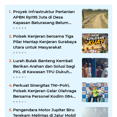
Proyek Infrastruktur Pertanian
APBN Rp195 Juta di Desa
Kapasan Baturasang Belum
Temui Titik Terang, Warga Minta
Pemkab Sampang Bertindak
Polsek Kenjeran bersama Tiga
Pilar Mantap Kenjeran Surabaya
Utara untuk Masyarakat
Lurah Bulak Banteng Kembali
Berikan Arahan dan Solusi bagi
PKL di Kawasan TPU Dukuh
Bulak Banteng Surabaya
Perkuat Sinergitas TNI–Polri,
Polsek Kenjeran Gelar Olahraga
Bersama Personel Kodim 084
Kenjeran
Pengendara Motor Jupiter Biru
Terekam Melintas di Jalur Mobil