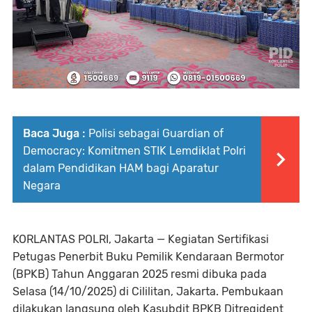
Baca Juga :
Polisi sebagai Guardian of
Democracy: Komitmen STIK Lemdiklat Polri
dalam Pendidikan HAM bagi Aparatur
Negara
KORLANTAS POLRI, Jakarta — Kegiatan Sertifikasi
Petugas Penerbit Buku Pemilik Kendaraan Bermotor
(BPKB) Tahun Anggaran 2025 resmi dibuka pada
Selasa (14/10/2025) di Cililitan, Jakarta. Pembukaan
dilakukan langsung oleh Kasubdit BPKB Ditregident