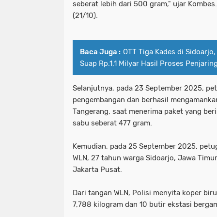
seberat lebih dari 500 gram," ujar Kombes.
Kombes Pol Luthfie Sulistiawan.Melak
kecamatan tambelangan
kepad
(21/10).
kriminal
Kunjungan Diplomasi Bila
kesehatan &tni
ketua umum mus
Baca Juga :
OTT Tiga Kades di Sidoarjo,
MEMAHAMI KATA LUGAS LEBIH JAUH
kombes pol luthfie sulistiawan.mela
Suap Rp.1,1 Milyar Hasil Proses Penjari
Menyambut Kapolsek Baru Adakah Kh
kriminal
kunjungan diplomasi bi
Selanjutnya, pada 23 September 2025, pe
Misteri Benang Nilon Di Jembatan 
memahami kata lugas lebih jauh
pengembangan dan berhasil mengamankan 
Tangerang, saat menerima paket yang beris
ngopi bareng Di Warkop Terkini69 
menyambut kapolsek baru adakah k
sabu seberat 477 gram.
Operasi Keselamatan 2025: Satlantas 
misteri benang nilon di jembatan
Kemudian, pada 25 September 2025, petu
Organisasi masyarakat (ormas) Islam
ngopi bareng di warkop terkini69 
WLN, 27 tahun warga Sidoarjo, Jawa Timur
Jakarta Pusat.
Pasutri Asal Sidotopo Ditangkap Sa
operasi keselamatan 2025: satlantas
Dari tangan WLN, Polisi menyita koper biru
Patroli Perintis Presisi Polres Pel
organisasi masyarakat (ormas) isla
7,788 kilogram dan 10 butir ekstasi berg
Pelabuhan Tanjung Perak Santuni An
pasutri asal sidotopo ditangkap s