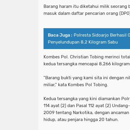
Barang haram itu diketahui milik seorang be
Pelaku Curanmor bersama Penadah a
patroli perintis presisi polres pe
masuk dalam daftar pencarian orang (DPO)
PEMKOT SURABAYA MENARGETKAN P
pelabuhan tanjung perak santuni an
Baca Juga :
Polresta Sidoarjo Berhasil 
PERTAMA TAHUN INI.
pelaku curanmor bersama penadah 
Penyelundupan 8,2 Kilogram Sabu
Pemkot Surabaya Tegaskan Pekerja
pemkot surabaya menargetkan prose
Kombes Pol. Christian Tobing merinci total
Pimpinan bersama Wakil Pimpinan Re
pemkot surabaya tegaskan pekerja
kedua tersangka mencapai 8,266 kilogram 
Polda Jatim
pimpinan bersama wakil pimpinan r
"Barang bukti yang kami sita ini dengan ni
Polda Jatim Bersama Jajaran Satres
miliar," kata Kombes Pol Tobing.
polda jatim
Polda Jatim Siagakan 2 Kapal Patrol
polda jatim bersama jajaran satre
Kedua tersangka yang kini diamankan Polres
114 ayat (2) dan Pasal 112 ayat (2) Unda
Polda Jatim Tetapkan Pemilik Pena
polda jatim siagakan 2 kapal patrol
2009 tentang Narkotika, dengan ancaman 
hidup, atau penjara hingga 20 tahun.
Polda Jatim Timur Gandeng Media Ja
polda jatim tetapkan pemilik pen