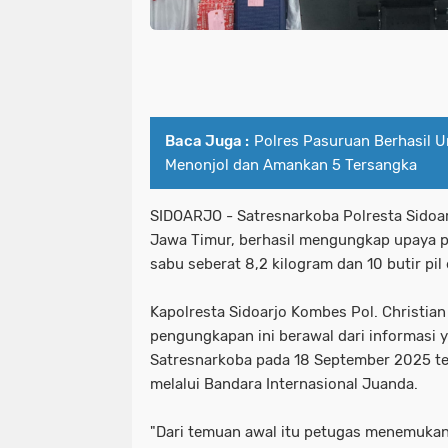
Kapolda Jatim dan Pj.Gubernur Tanam
kabupaten sampang
kadiv hum
Kapolda Jatim Terima Kunjungan Kep
kapolda jatim beri penghargaan un
Kapoles Gresik Silaturahmi Ke Pond
kapolda jatim dan pj.gubernur tanam
Kapolres Jember
Kapolres Jember
kapolda jatim terima kunjungan kep
Baca Juga :
Polres Pasuruan Berhasil 
Menonjol dan Amankan 5 Tersangka
Kapolres Pelabuhan Tanjung perak P
kapoles gresik silaturahmi ke pon
SIDOARJO - Satresnarkoba Polresta Sidoa
Kapolres Sampang bersama Jajaranny
kapolres jember
kapolres jembe
Jawa Timur, berhasil mengungkap upaya p
Kapolresta Banyuwangi Lepas Atlet Bo
sabu seberat 8,2 kilogram dan 10 butir pil 
kapolres pelabuhan tanjung perak p
Kapolri Jenderal Polisi Drs. Listyo 
kapolres sampang bersama jajaranny
Kapolresta Sidoarjo Kombes Pol. Christia
pengungkapan ini berawal dari informasi 
Kapolri Pimpin Kenaikan Pangkat 22 
kapolresta banyuwangi lepas atlet bo
Satresnarkoba pada 18 September 2025 te
melalui Bandara Internasional Juanda.
Kecamatan Tambelangan
Kepada 
kapolri jenderal polisi drs. listyo
Kesehatan &TNI
Ketua Umum Musli
"Dari temuan awal itu petugas menemukan 
kapolri pimpin kenaikan pangkat 22