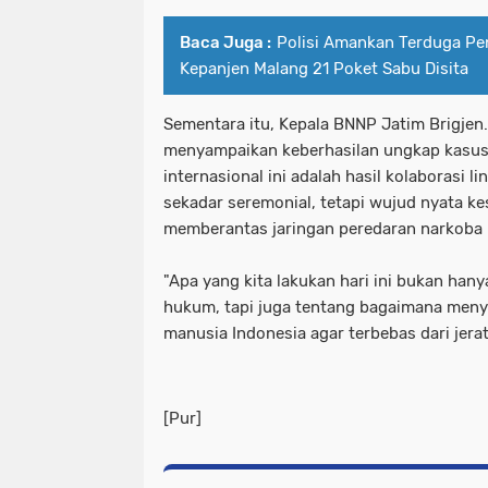
Polda Jawa Timur Gandeng Media Ja
polda jatim timur gandeng media j
Baca Juga :
Polisi Amankan Terduga Pe
Polisi Gerak Cepat Selamatkan Bay
polda jawa timur gandeng media ja
Kepanjen Malang 21 Poket Sabu Disita
Polisi Temukan Puluhan Paket Sabu 
polisi gerak cepat selamatkan bay
Sementara itu, Kepala BNNP Jatim Brigjen.
Polres Gianyar Laksanakan Pengama
menyampaikan keberhasilan ungkap kasus 
polisi temukan puluhan paket sabu
internasional ini adalah hasil kolaborasi 
Polres Jember Pembagian Jas Hujan S
polres gianyar laksanakan pengam
sekadar seremonial, tetapi wujud nyata ke
memberantas jaringan peredaran narkoba 
Polres Malang Berhasil Ungkap Pere
polres jember pembagian jas hujan s
"Apa yang kita lakukan hari ini bukan han
Polres Malang Beri Modal Usaha Unt
polres malang berhasil ungkap per
hukum, tapi juga tentang bagaimana men
Polres Mojokerto Kota Berhasil Tan
manusia Indonesia agar terbebas dari jera
polres malang beri modal usaha un
Polres Ngawi Berhasil Ungkap Penjual
polres mojokerto kota berhasil ta
[Pur]
Polres Pamekasan Bersama Polda Jat
polres ngawi berhasil ungkap penjua
Polres Pelabuhan Tanjung Perak Be
polres pamekasan bersama polda ja