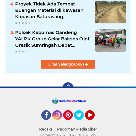
Proyek Tidak Ada Tempat
Buangan Material di kawasan
Kapasan Baturasang
Dikeluhkan Warga, Material
Berserakan dan Dinilai
Polsek Kebomas Gandeng
Membahayakan
YALPK Group Gelar Baksos Ojol
Gresik Sumringah Dapat
Sembako dan BBM Gratis
Lihat Selengkapnya
Facebook
Instagram
Pinterest
Twitter
YouTube
Redaksi
Pedoman Media Siber
Copyright ©
2026 TERKINI 69 NEWS