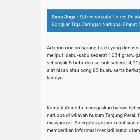
Polrestabes Surabaya Tangkap Dua Pr
polresta malang kota tingkatkan pat
Baca Juga :
Satresnarkoba Polres Pela
Bongkar Tiga Jaringan Narkoba, Empat 
Polsek Kembangan Tangkap Komplotan
polrestabes surabaya tangkap dua p
Polsek Kenjeran Amankan 2 Pelaku 
polsek kembangan tangkap komplota
Adapun rincian barang bukti yang dimusna
Polsek Kenjeran Bersama Jajarannya
polsek kenjeran amankan 2 pelaku
meliputi sabu-sabu seberat 1.034 gram, gan
sebanyak 8 butir dan serbuk seberat 4,01 
Polsek Sukomanunggal
Polsek Ta
polsek kenjeran bersama jajaranny
alat hisap atau bong 85 buah, serta berba
Probolinggo Puncak Harlah NU di Pon
lainnya.
polsek sukomanunggal
polsek 
RENATA NEINGGOLAN .SH. Divisi huk
probolinggo puncak harlah nu di po
Salurkan Bantuan
Sampang
Sa
renata neinggolan .sh. divisi hukum
Kompol Anindita menegaskan bahwa kebe
narkoba di wilayah hukum Tanjung Perak ti
Satgas Pangan Polres Pelabuhan Tan
sampang
satgas pangan polres
masyarakat. Sinergitas antara kepolisian 
Surabaya
memberikan informasi menjadi kunci uta
satgas pangan polres pelabuhan tan