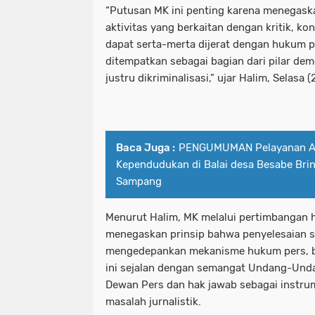
“Putusan MK ini penting karena menegas
Pelaku Curanmor bersama Penadah a
aktivitas yang berkaitan dengan kritik, ko
patroli perintis presisi polres pe
dapat serta-merta dijerat dengan hukum 
PEMKOT SURABAYA MENARGETKAN P
pelabuhan tanjung perak santuni an
ditempatkan sebagai bagian dari pilar dem
justru dikriminalisasi,” ujar Halim, Selasa 
PERTAMA TAHUN INI.
pelaku curanmor bersama penadah 
Pemkot Surabaya Tegaskan Pekerja
pemkot surabaya menargetkan prose
Pimpinan bersama Wakil Pimpinan Re
pemkot surabaya tegaskan pekerja
Baca Juga :
PENGUMUMAN Pelayanan Ad
Kependudukan di Balai desa Besabe Bri
Polda Jatim
pimpinan bersama wakil pimpinan r
Sampang
Polda Jatim Bersama Jajaran Satres
polda jatim
Menurut Halim, MK melalui pertimbangan
Polda Jatim Siagakan 2 Kapal Patrol
menegaskan prinsip bahwa penyelesaian s
polda jatim bersama jajaran satre
mengedepankan mekanisme hukum pers, bu
Polda Jatim Tetapkan Pemilik Pena
polda jatim siagakan 2 kapal patrol
ini sejalan dengan semangat Undang-Un
Dewan Pers dan hak jawab sebagai instru
Polda Jatim Timur Gandeng Media Ja
polda jatim tetapkan pemilik pen
masalah jurnalistik.