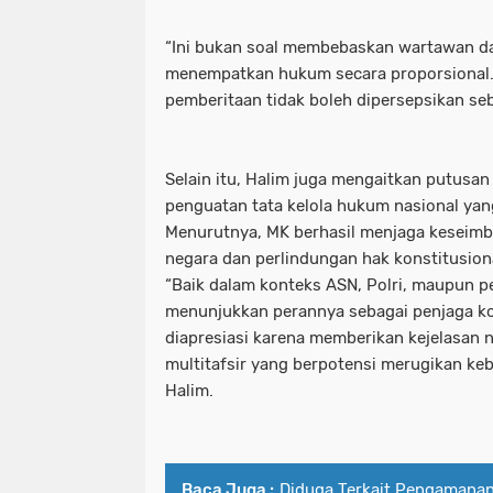
Polres pelabuhan Tanjung perak Mel
polres pelabuhan tanjung perak be
“Ini bukan soal membebaskan wartawan da
Polres Pelabuhan Tanjung Perak Mel
menempatkan hukum secara proporsional. K
polres pelabuhan tanjung perak mel
pemberitaan tidak boleh dipersepsikan seba
Polres Ponorogo bersama Forkopimda 
polres pelabuhan tanjung perak me
Polres Probolinggo Amankan Tersan
polres ponorogo bersama forkopimda
Selain itu, Halim juga mengaitkan putusa
penguatan tata kelola hukum nasional yang
Polres Probolinggo Lakukan Pengec
polres probolinggo amankan tersan
Menurutnya, MK berhasil menjaga keseim
Polres Probolinggo Salurkan Bantu
negara dan perlindungan hak konstitusion
polres probolinggo lakukan penge
“Baik dalam konteks ASN, Polri, maupun 
Polres Sampang Dukungan PMK Hew
polres probolinggo salurkan bantu
menunjukkan perannya sebagai penjaga kon
diapresiasi karena memberikan kejelasan
Polres Tanjung perak Bersama Wakapo
polres sampang dukungan pmk he
multitafsir yang berpotensi merugikan keb
Halim.
Polres Trenggalek Operasi Keselama
polres tanjung perak bersama wakap
Polresta Banyuwangi Amankan Ribuan
polres trenggalek operasi keselam
Polresta Malang Kota Tingkatkan Patr
Baca Juga :
Diduga Terkait Pengamanan
polresta banyuwangi amankan ribua