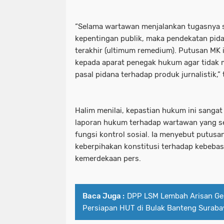
Polda Jawa Timur Gandeng Media Ja
polda jatim timur gandeng media j
Polisi Gerak Cepat Selamatkan Bay
“Selama wartawan menjalankan tugasnya se
polda jawa timur gandeng media ja
kepentingan publik, maka pendekatan pida
Polisi Temukan Puluhan Paket Sabu 
polisi gerak cepat selamatkan bay
terakhir (ultimum remedium). Putusan MK 
kepada aparat penegak hukum agar tidak
Polres Gianyar Laksanakan Pengama
polisi temukan puluhan paket sabu
pasal pidana terhadap produk jurnalistik,”
Polres Jember Pembagian Jas Hujan S
polres gianyar laksanakan pengam
Polres Malang Berhasil Ungkap Pere
Halim menilai, kepastian hukum ini sangat
polres jember pembagian jas hujan s
laporan hukum terhadap wartawan yang se
Polres Malang Beri Modal Usaha Unt
polres malang berhasil ungkap per
fungsi kontrol sosial. Ia menyebut putus
keberpihakan konstitusi terhadap kebebas
Polres Mojokerto Kota Berhasil Tan
polres malang beri modal usaha un
kemerdekaan pers.
Polres Ngawi Berhasil Ungkap Penjual
polres mojokerto kota berhasil ta
Polres Pamekasan Bersama Polda Jat
polres ngawi berhasil ungkap penjua
Baca Juga :
DPP LSM Lembah Arisan Gel
Persiapan HUT di Bulak Banteng Suraba
Polres Pelabuhan Tanjung Perak Be
polres pamekasan bersama polda ja