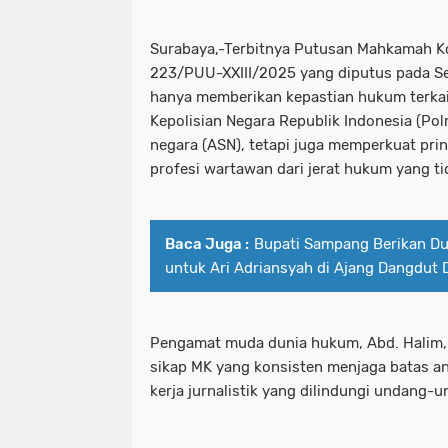
Kombes Pol Luthfie Sulistiawan.Melak
kecamatan tambelangan
kepad
Surabaya,-Terbitnya Putusan Mahkamah K
kriminal
Kunjungan Diplomasi Bila
kesehatan &tni
ketua umum mus
223/PUU-XXIII/2025 yang diputus pada Seni
hanya memberikan kepastian hukum terka
MEMAHAMI KATA LUGAS LEBIH JAUH
kombes pol luthfie sulistiawan.mela
Kepolisian Negara Republik Indonesia (Polr
negara (ASN), tetapi juga memperkuat pri
Menyambut Kapolsek Baru Adakah Kh
kriminal
kunjungan diplomasi bi
profesi wartawan dari jerat hukum yang ti
Misteri Benang Nilon Di Jembatan 
memahami kata lugas lebih jauh
ngopi bareng Di Warkop Terkini69 
menyambut kapolsek baru adakah k
Baca Juga :
Bupati Sampang Berikan D
untuk Ari Adriansyah di Ajang Dangdut 
Operasi Keselamatan 2025: Satlantas 
misteri benang nilon di jembatan
Organisasi masyarakat (ormas) Islam
ngopi bareng di warkop terkini69 
Pengamat muda dunia hukum, Abd. Halim,
Pasutri Asal Sidotopo Ditangkap Sa
operasi keselamatan 2025: satlantas
sikap MK yang konsisten menjaga batas an
kerja jurnalistik yang dilindungi undang-
Patroli Perintis Presisi Polres Pel
organisasi masyarakat (ormas) isla
Pelabuhan Tanjung Perak Santuni An
pasutri asal sidotopo ditangkap s