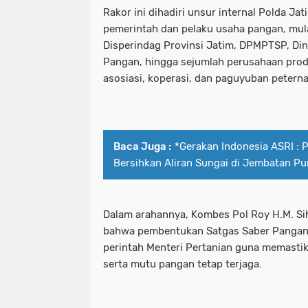
Rakor ini dihadiri unsur internal Polda Jat
Kombes Pol Luthfie Sulistiawan.Melak
kecamatan tambelangan
kepad
pemerintah dan pelaku usaha pangan, mula
Disperindag Provinsi Jatim, DPMPTSP, Di
kriminal
Kunjungan Diplomasi Bila
kesehatan &tni
ketua umum mus
Pangan, hingga sejumlah perusahaan prod
MEMAHAMI KATA LUGAS LEBIH JAUH
kombes pol luthfie sulistiawan.mela
asosiasi, koperasi, dan paguyuban petern
Menyambut Kapolsek Baru Adakah Kh
kriminal
kunjungan diplomasi bi
Misteri Benang Nilon Di Jembatan 
memahami kata lugas lebih jauh
Baca Juga :
*Gerakan Indonesia ASRI : 
ngopi bareng Di Warkop Terkini69 
menyambut kapolsek baru adakah k
Bersihkan Aliran Sungai di Jembatan Pu
Operasi Keselamatan 2025: Satlantas 
misteri benang nilon di jembatan
Dalam arahannya, Kombes Pol Roy H.M. 
Organisasi masyarakat (ormas) Islam
ngopi bareng di warkop terkini69 
bahwa pembentukan Satgas Saber Pangan m
perintah Menteri Pertanian guna memastik
Pasutri Asal Sidotopo Ditangkap Sa
operasi keselamatan 2025: satlantas
serta mutu pangan tetap terjaga.
Patroli Perintis Presisi Polres Pel
organisasi masyarakat (ormas) isla
Pelabuhan Tanjung Perak Santuni An
pasutri asal sidotopo ditangkap s