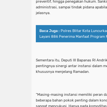
preventif, hingga penegakan hukum. Sanks
Polres pelabuhan Tanjung perak Mel
polres pelabuhan tanjung perak be
administrasi, sampai tindak pidana apabil
jelasnya.
Polres Pelabuhan Tanjung Perak Mel
polres pelabuhan tanjung perak mel
Polres Ponorogo bersama Forkopimda 
polres pelabuhan tanjung perak me
Baca Juga :
Polres Blitar Kota Luncur
Polres Probolinggo Amankan Tersan
polres ponorogo bersama forkopimda
Layani 886 Penerima Manfaat Program
Polres Probolinggo Lakukan Pengec
polres probolinggo amankan tersan
Polres Probolinggo Salurkan Bantu
polres probolinggo lakukan penge
Sementara itu, Deputi III Bapanas RI And
pentingnya sinergi antar instansi dalam m
Polres Sampang Dukungan PMK Hew
polres probolinggo salurkan bantu
khususnya menjelang Ramadan.
Polres Tanjung perak Bersama Wakapo
polres sampang dukungan pmk he
Polres Trenggalek Operasi Keselama
polres tanjung perak bersama wakap
“Masing-masing instansi memiliki peran 
Polresta Banyuwangi Amankan Ribuan
polres trenggalek operasi keselam
beberapa bahan pokok penting dalam kond
sangat mencukupi. Hanya pada komoditas
Polresta Malang Kota Tingkatkan Patr
polresta banyuwangi amankan ribua