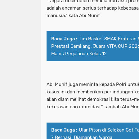
"Negara tidak boleh membiarkan aksi preman
adalah ancaman serius terhadap kebebasa
Pelaku Curanmor bersama Penadah a
patroli perintis presisi polres pe
manusia," kata Abi Munif.
PEMKOT SURABAYA MENARGETKAN P
pelabuhan tanjung perak santuni an
PERTAMA TAHUN INI.
Baca Juga :
Tim Basket SMAK Frateran 
pelaku curanmor bersama penadah 
Prestasi Gemilang, Juara VITA CUP 202
Pemkot Surabaya Tegaskan Pekerja
pemkot surabaya menargetkan prose
Manis Perjalanan Kelas 12
Pimpinan bersama Wakil Pimpinan Re
pemkot surabaya tegaskan pekerja
Polda Jatim
pimpinan bersama wakil pimpinan r
Abi Munif juga meminta kepada Polri unt
Polda Jatim Bersama Jajaran Satres
polda jatim
kasus ini dan memberikan perlindungan ke
akan diam melihat demokrasi kita terus-m
Polda Jatim Siagakan 2 Kapal Patrol
polda jatim bersama jajaran satre
kekerasan dan intimidasi," tambah Abi Mun
Polda Jatim Tetapkan Pemilik Pena
polda jatim siagakan 2 kapal patrol
Polda Jatim Timur Gandeng Media Ja
Baca Juga :
Ular Piton di Selokan Got 
polda jatim tetapkan pemilik pen
7 Berhasil Diamankan Warga