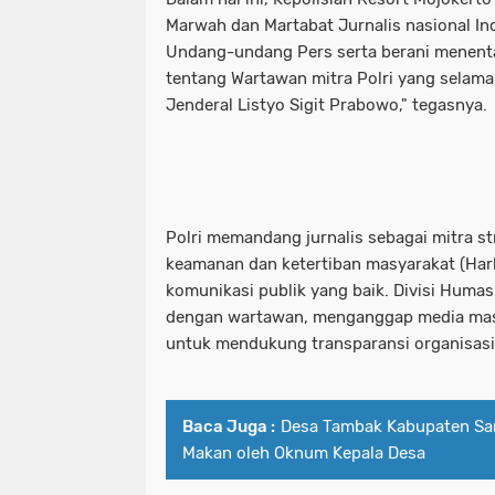
Marwah dan Martabat Jurnalis nasional Ind
Polres pelabuhan Tanjung perak Mel
polres pelabuhan tanjung perak be
Undang-undang Pers serta berani menenta
Polres Pelabuhan Tanjung Perak Mel
polres pelabuhan tanjung perak mel
tentang Wartawan mitra Polri yang selama 
Jenderal Listyo Sigit Prabowo," tegasnya.
Polres Ponorogo bersama Forkopimda 
polres pelabuhan tanjung perak me
Polres Probolinggo Amankan Tersan
polres ponorogo bersama forkopimda
Polres Probolinggo Lakukan Pengec
polres probolinggo amankan tersan
Polri memandang jurnalis sebagai mitra st
Polres Probolinggo Salurkan Bantu
polres probolinggo lakukan penge
keamanan dan ketertiban masyarakat (Ha
komunikasi publik yang baik. Divisi Humas 
Polres Sampang Dukungan PMK Hew
polres probolinggo salurkan bantu
dengan wartawan, menganggap media mass
untuk mendukung transparansi organisasi
Polres Tanjung perak Bersama Wakapo
polres sampang dukungan pmk he
Polres Trenggalek Operasi Keselama
polres tanjung perak bersama wakap
Baca Juga :
Desa Tambak Kabupaten Sa
Polresta Banyuwangi Amankan Ribuan
polres trenggalek operasi keselam
Makan oleh Oknum Kepala Desa
Polresta Malang Kota Tingkatkan Patr
polresta banyuwangi amankan ribua