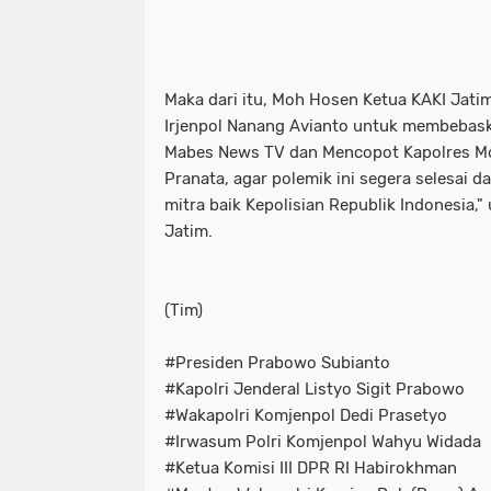
Polrestabes Surabaya Tangkap Dua Pr
polresta malang kota tingkatkan pat
Polsek Kembangan Tangkap Komplotan
polrestabes surabaya tangkap dua p
Maka dari itu, Moh Hosen Ketua KAKI Jat
Irjenpol Nanang Avianto untuk membebas
Polsek Kenjeran Amankan 2 Pelaku 
polsek kembangan tangkap komplota
Mabes News TV dan Mencopot Kapolres M
Pranata, agar polemik ini segera selesai d
Polsek Kenjeran Bersama Jajarannya
polsek kenjeran amankan 2 pelaku
mitra baik Kepolisian Republik Indonesia,
Polsek Sukomanunggal
Polsek Ta
polsek kenjeran bersama jajaranny
Jatim.
Probolinggo Puncak Harlah NU di Pon
polsek sukomanunggal
polsek 
(Tim)
RENATA NEINGGOLAN .SH. Divisi huk
probolinggo puncak harlah nu di po
#Presiden Prabowo Subianto
Salurkan Bantuan
Sampang
Sa
renata neinggolan .sh. divisi hukum
#Kapolri Jenderal Listyo Sigit Prabowo
Satgas Pangan Polres Pelabuhan Tan
sampang
satgas pangan polres
#Wakapolri Komjenpol Dedi Prasetyo
#Irwasum Polri Komjenpol Wahyu Widada
Surabaya
satgas pangan polres pelabuhan tan
#Ketua Komisi III DPR RI Habirokhman