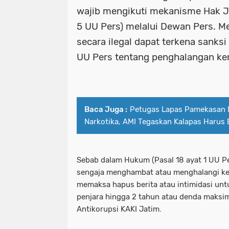
wajib mengikuti mekanisme Hak J
Pelaku Curanmor bersama Penadah a
patroli perintis presisi polres pe
5 UU Pers) melalui Dewan Pers. 
secara ilegal dapat terkena sanksi
PEMKOT SURABAYA MENARGETKAN P
pelabuhan tanjung perak santuni an
UU Pers tentang penghalangan kerj
PERTAMA TAHUN INI.
pelaku curanmor bersama penadah 
Pemkot Surabaya Tegaskan Pekerja
pemkot surabaya menargetkan prose
Pimpinan bersama Wakil Pimpinan Re
pemkot surabaya tegaskan pekerja
Baca Juga :
Petugas Lapas Pamekasan 
Narkotika, AMI Tegaskan Kalapas Haru
Polda Jatim
pimpinan bersama wakil pimpinan r
Polda Jatim Bersama Jajaran Satres
polda jatim
Sebab dalam Hukum (Pasal 18 ayat 1 UU P
Polda Jatim Siagakan 2 Kapal Patrol
polda jatim bersama jajaran satre
sengaja menghambat atau menghalangi kerj
memaksa hapus berita atau intimidasi unt
Polda Jatim Tetapkan Pemilik Pena
polda jatim siagakan 2 kapal patrol
penjara hingga 2 tahun atau denda maksima
Antikorupsi KAKI Jatim.
Polda Jatim Timur Gandeng Media Ja
polda jatim tetapkan pemilik pen