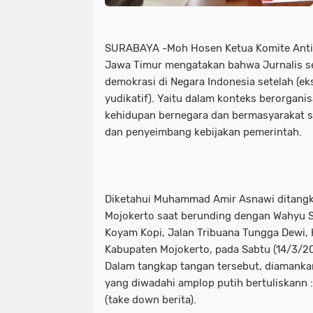
Kapolda Jatim dan Pj.Gubernur Tanam
kabupaten sampang
kadiv hum
Kapolda Jatim Terima Kunjungan Kep
kapolda jatim beri penghargaan un
SURABAYA -Moh Hosen Ketua Komite Anti 
Jawa Timur mengatakan bahwa Jurnalis se
Kapoles Gresik Silaturahmi Ke Pond
kapolda jatim dan pj.gubernur tanam
demokrasi di Negara Indonesia setelah (ekse
Kapolres Jember
Kapolres Jember
kapolda jatim terima kunjungan kep
yudikatif). Yaitu dalam konteks berorgani
kehidupan bernegara dan bermasyarakat 
Kapolres Pelabuhan Tanjung perak P
kapoles gresik silaturahmi ke pon
dan penyeimbang kebijakan pemerintah.
Kapolres Sampang bersama Jajaranny
kapolres jember
kapolres jembe
Kapolresta Banyuwangi Lepas Atlet Bo
kapolres pelabuhan tanjung perak p
Diketahui Muhammad Amir Asnawi ditangk
Kapolri Jenderal Polisi Drs. Listyo 
kapolres sampang bersama jajaranny
Mojokerto saat berunding dengan Wahyu Su
Koyam Kopi, Jalan Tribuana Tungga Dewi,
Kapolri Pimpin Kenaikan Pangkat 22 
kapolresta banyuwangi lepas atlet bo
Kabupaten Mojokerto, pada Sabtu (14/3/202
Dalam tangkap tangan tersebut, diamanka
Kecamatan Tambelangan
Kepada 
kapolri jenderal polisi drs. listyo
yang diwadahi amplop putih bertuliskann 
(take down berita).
Kesehatan &TNI
Ketua Umum Musli
kapolri pimpin kenaikan pangkat 22