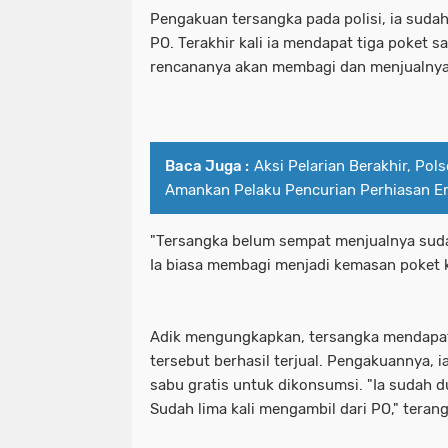
Pengakuan tersangka pada polisi, ia sudah
Kombes Pol Luthfie Sulistiawan.Melak
kecamatan tambelangan
kepad
PO. Terakhir kali ia mendapat tiga poket s
kriminal
Kunjungan Diplomasi Bila
rencananya akan membagi dan menjualnya
kesehatan &tni
ketua umum mus
MEMAHAMI KATA LUGAS LEBIH JAUH
kombes pol luthfie sulistiawan.mela
Menyambut Kapolsek Baru Adakah Kh
kriminal
kunjungan diplomasi bi
Baca Juga :
Aksi Pelarian Berakhir, Pol
Amankan Pelaku Pencurian Perhiasan 
Misteri Benang Nilon Di Jembatan 
memahami kata lugas lebih jauh
ngopi bareng Di Warkop Terkini69 
menyambut kapolsek baru adakah k
"Tersangka belum sempat menjualnya suda
Ia biasa membagi menjadi kemasan poket ke
Operasi Keselamatan 2025: Satlantas 
misteri benang nilon di jembatan
Organisasi masyarakat (ormas) Islam
ngopi bareng di warkop terkini69 
Adik mengungkapkan, tersangka mendapat 
Pasutri Asal Sidotopo Ditangkap Sa
tersebut berhasil terjual. Pengakuannya, 
operasi keselamatan 2025: satlantas
sabu gratis untuk dikonsumsi. "Ia sudah d
Patroli Perintis Presisi Polres Pel
organisasi masyarakat (ormas) isla
Sudah lima kali mengambil dari PO," teran
Pelabuhan Tanjung Perak Santuni An
pasutri asal sidotopo ditangkap s