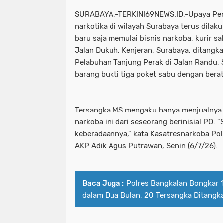
Kapolda Jatim dan Pj.Gubernur Tanam
kabupaten sampang
kadiv hum
SURABAYA,-TERKINI69NEWS.ID,-Upaya Pe
Kapolda Jatim Terima Kunjungan Kep
narkotika di wilayah Surabaya terus dilaku
kapolda jatim beri penghargaan un
baru saja memulai bisnis narkoba, kurir sa
Kapoles Gresik Silaturahmi Ke Pond
kapolda jatim dan pj.gubernur tanam
Jalan Dukuh, Kenjeran, Surabaya, ditangk
Pelabuhan Tanjung Perak di Jalan Randu, 
Kapolres Jember
Kapolres Jember
kapolda jatim terima kunjungan kep
barang bukti tiga poket sabu dengan bera
Kapolres Pelabuhan Tanjung perak P
kapoles gresik silaturahmi ke pon
Kapolres Sampang bersama Jajaranny
Tersangka MS mengaku hanya menjualnya 
kapolres jember
kapolres jembe
narkoba ini dari seseorang berinisial PO. "
Kapolresta Banyuwangi Lepas Atlet Bo
kapolres pelabuhan tanjung perak p
keberadaannya," kata Kasatresnarkoba Po
AKP Adik Agus Putrawan, Senin (6/7/26).
Kapolri Jenderal Polisi Drs. Listyo 
kapolres sampang bersama jajaranny
Kapolri Pimpin Kenaikan Pangkat 22 
kapolresta banyuwangi lepas atlet bo
Baca Juga :
Polres Bangkalan Bongkar 
Kecamatan Tambelangan
Kepada 
kapolri jenderal polisi drs. listyo
dalam Dua Bulan, 20 Tersangka Ditangk
Kesehatan &TNI
Ketua Umum Musli
kapolri pimpin kenaikan pangkat 22