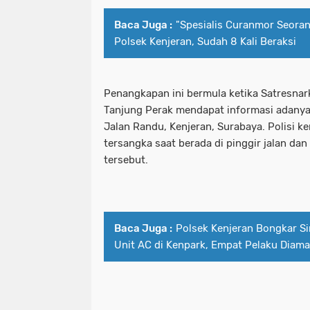
Baca Juga :
"Spesialis Curanmor Seora
Pelaku Curanmor bersama Penadah a
patroli perintis presisi polres pe
Polsek Kenjeran, Sudah 8 Kali Beraksi
PEMKOT SURABAYA MENARGETKAN P
pelabuhan tanjung perak santuni an
PERTAMA TAHUN INI.
pelaku curanmor bersama penadah 
Penangkapan ini bermula ketika Satresna
Tanjung Perak mendapat informasi adanya 
Pemkot Surabaya Tegaskan Pekerja
pemkot surabaya menargetkan prose
Jalan Randu, Kenjeran, Surabaya. Polisi
Pimpinan bersama Wakil Pimpinan Re
tersangka saat berada di pinggir jalan d
pemkot surabaya tegaskan pekerja
tersebut.
Polda Jatim
pimpinan bersama wakil pimpinan r
Polda Jatim Bersama Jajaran Satres
polda jatim
Baca Juga :
Polsek Kenjeran Bongkar Si
Polda Jatim Siagakan 2 Kapal Patrol
polda jatim bersama jajaran satre
Unit AC di Kenpark, Empat Pelaku Diam
Polda Jatim Tetapkan Pemilik Pena
polda jatim siagakan 2 kapal patrol
Polda Jatim Timur Gandeng Media Ja
polda jatim tetapkan pemilik pen