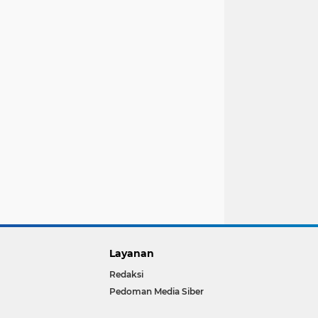
Di Desa Kalianan Kecamatan Krucil
i desa kalianan kecamatan krucil
Layanan
Redaksi
Pedoman Media Siber