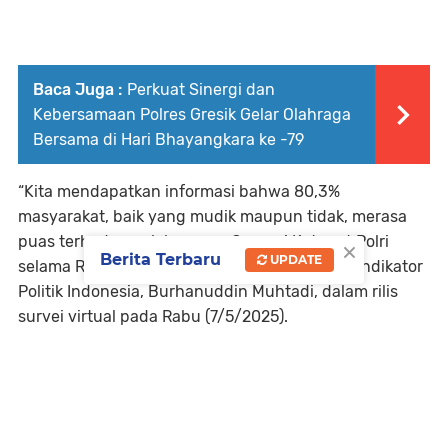
Baca Juga :
Perkuat Sinergi dan
Kebersamaan Polres Gresik Gelar Olahraga
Bersama di Hari Bhayangkara ke -79
“Kita mendapatkan informasi bahwa 80,3%
masyarakat, baik yang mudik maupun tidak, merasa
puas terhadap pelaksanaan Operasi Ketupat Polri
×
Berita Terbaru
UPDATE
selama Ramadan dan Lebaran,” kata Direktur Indikator
Politik Indonesia, Burhanuddin Muhtadi, dalam rilis
survei virtual pada Rabu (7/5/2025).