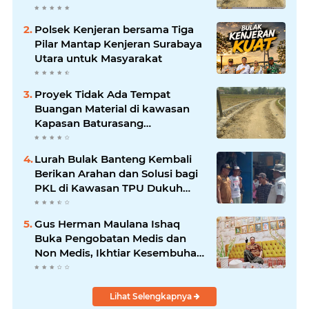
Amburadul
Polsek Kenjeran bersama Tiga
Pilar Mantap Kenjeran Surabaya
Utara untuk Masyarakat
Proyek Tidak Ada Tempat
Buangan Material di kawasan
Kapasan Baturasang
Dikeluhkan Warga, Material
Berserakan dan Dinilai
Lurah Bulak Banteng Kembali
Membahayakan
Berikan Arahan dan Solusi bagi
PKL di Kawasan TPU Dukuh
Bulak Banteng Surabaya
Gus Herman Maulana Ishaq
Buka Pengobatan Medis dan
Non Medis, Ikhtiar Kesembuhan
Atas Izin Allah
Lihat Selengkapnya