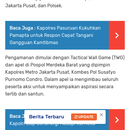
Jakarta Pusat, dan Polsek.
Baca Juga :
Kapolres Pasuruan Kukuhkan
Pamapta untuk Respon Cepat Tangani
Gangguan Kamtibmas
Pengamanan dimulai dengan Tactical Wall Game (TWG)
dan apel di Pospol Merdeka Barat yang dipimpin
Kapolres Metro Jakarta Pusat, Kombes Pol Susatyo
Purnomo Condro. Dalam apel ia mengimbau seluruh
peserta aksi untuk menyampaikan aspirasi secara
tertib dan santun.
×
Baca Juga :
Audiensi Dengan Menhut,
Berita Terbaru
UPDATE
Kapolri Siap Bersinergi Hadapi Karhutla