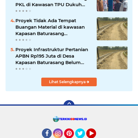
PKL di Kawasan TPU Dukuh
Bulak Banteng Surabaya
Proyek Tidak Ada Tempat
Buangan Material di kawasan
Kapasan Baturasang
Dikeluhkan Warga, Material
Berserakan dan Dinilai
Proyek Infrastruktur Pertanian
Membahayakan
APBN Rp195 Juta di Desa
Kapasan Baturasang Belum
Temui Titik Terang, Warga Minta
Pemkab Sampang Bertindak
Lihat Selengkapnya