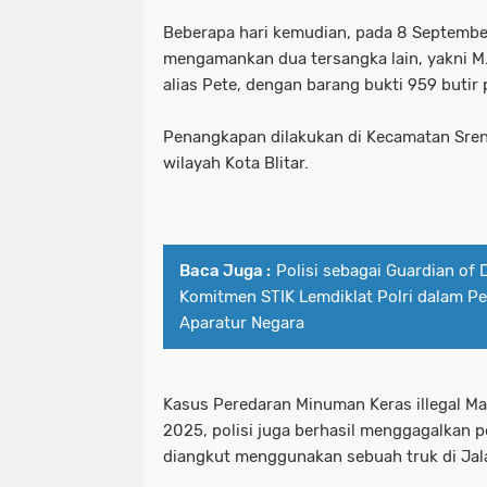
Polda Jawa Timur Gandeng Media Ja
polda jatim timur gandeng media j
Beberapa hari kemudian, pada 8 September
Polisi Gerak Cepat Selamatkan Bay
mengamankan dua tersangka lain, yakni M. Y
polda jawa timur gandeng media ja
alias Pete, dengan barang bukti 959 butir 
Polisi Temukan Puluhan Paket Sabu 
polisi gerak cepat selamatkan bay
Penangkapan dilakukan di Kecamatan Sreng
Polres Gianyar Laksanakan Pengama
polisi temukan puluhan paket sabu
wilayah Kota Blitar.
Polres Jember Pembagian Jas Hujan S
polres gianyar laksanakan pengam
Polres Malang Berhasil Ungkap Pere
polres jember pembagian jas hujan s
Baca Juga :
Polisi sebagai Guardian of
Polres Malang Beri Modal Usaha Unt
polres malang berhasil ungkap per
Komitmen STIK Lemdiklat Polri dalam P
Aparatur Negara
Polres Mojokerto Kota Berhasil Tan
polres malang beri modal usaha un
Polres Ngawi Berhasil Ungkap Penjual
polres mojokerto kota berhasil ta
Kasus Peredaran Minuman Keras illegal Ma
Polres Pamekasan Bersama Polda Jat
polres ngawi berhasil ungkap penjua
2025, polisi juga berhasil menggagalkan p
diangkut menggunakan sebuah truk di Jala
Polres Pelabuhan Tanjung Perak Be
polres pamekasan bersama polda ja