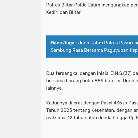
Polres Blitar Polda Jatim mengungkap pere
Pelaku Curanmor bersama Penadah a
Kediri dan Blitar.
patroli perintis presisi polres pe
PEMKOT SURABAYA MENARGETKAN P
pelabuhan tanjung perak santuni an
PERTAMA TAHUN INI.
pelaku curanmor bersama penadah 
Baca Juga :
Jogo Jatim Polres Pasuruan
Sambung Rasa Bersama Paguyuban Kep
Pemkot Surabaya Tegaskan Pekerja
pemkot surabaya menargetkan prose
Pimpinan bersama Wakil Pimpinan Re
pemkot surabaya tegaskan pekerja
Dua tersangka, dengan inisial J.N.S.(37) d
Polda Jatim
pimpinan bersama wakil pimpinan r
bersama barang bukti 889 butir pil Doubl
lainnya.
Polda Jatim Bersama Jajaran Satres
polda jatim
Polda Jatim Siagakan 2 Kapal Patrol
Keduanya dijerat dengan Pasal 435 jo Pasa
polda jatim bersama jajaran satre
Tahun 2023 tentang Kesehatan, dengan a
Polda Jatim Tetapkan Pemilik Pena
polda jatim siagakan 2 kapal patrol
maksimal 12 tahun atau denda hingga Rp 5 
Polda Jatim Timur Gandeng Media Ja
polda jatim tetapkan pemilik pen