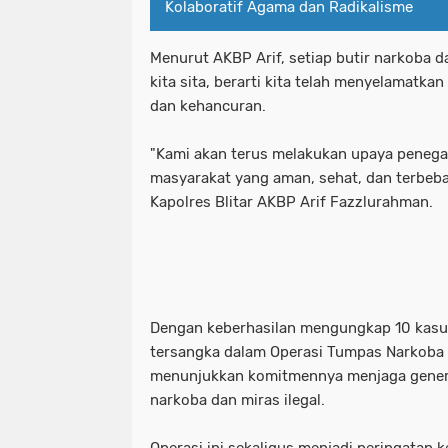
Kolaboratif Agama dan Radikalisme
Polrestabes Surabaya Tangkap Dua Pr
polresta malang kota tingkatkan pat
Menurut AKBP Arif, setiap butir narkoba d
Polsek Kembangan Tangkap Komplotan
kita sita, berarti kita telah menyelamatk
polrestabes surabaya tangkap dua p
dan kehancuran.
Polsek Kenjeran Amankan 2 Pelaku 
polsek kembangan tangkap komplota
"Kami akan terus melakukan upaya peneg
Polsek Kenjeran Bersama Jajarannya
polsek kenjeran amankan 2 pelaku
masyarakat yang aman, sehat, dan terbeba
Kapolres Blitar AKBP Arif Fazzlurahman.
Polsek Sukomanunggal
Polsek Ta
polsek kenjeran bersama jajaranny
Probolinggo Puncak Harlah NU di Pon
polsek sukomanunggal
polsek 
RENATA NEINGGOLAN .SH. Divisi huk
probolinggo puncak harlah nu di po
Dengan keberhasilan mengungkap 10 kas
Salurkan Bantuan
Sampang
Sa
renata neinggolan .sh. divisi hukum
tersangka dalam Operasi Tumpas Narkoba 2
Satgas Pangan Polres Pelabuhan Tan
menunjukkan komitmennya menjaga gener
sampang
satgas pangan polres
narkoba dan miras ilegal.
Surabaya
satgas pangan polres pelabuhan tan
Operasi ini sekaligus menjadi peringatan 