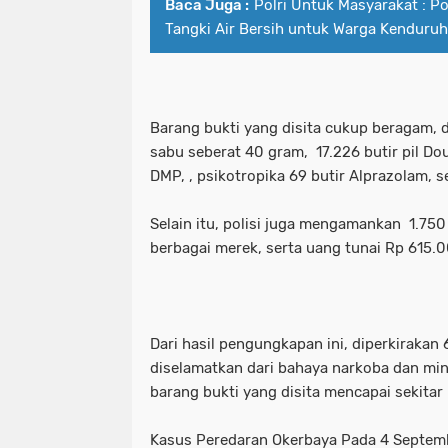
Baca Juga :
Polri Untuk Masyarakat : P
Kombes Pol Luthfie Sulistiawan.Melak
kecamatan tambelangan
kepad
Tangki Air Bersih untuk Warga Kenduru
kriminal
Kunjungan Diplomasi Bila
kesehatan &tni
ketua umum mus
MEMAHAMI KATA LUGAS LEBIH JAUH
kombes pol luthfie sulistiawan.mela
Barang bukti yang disita cukup beragam, d
Menyambut Kapolsek Baru Adakah Kh
sabu seberat 40 gram, 17.226 butir pil Dou
kriminal
kunjungan diplomasi bi
DMP, , psikotropika 69 butir Alprazolam, s
Misteri Benang Nilon Di Jembatan 
memahami kata lugas lebih jauh
Selain itu, polisi juga mengamankan 1.750
ngopi bareng Di Warkop Terkini69 
menyambut kapolsek baru adakah k
berbagai merek, serta uang tunai Rp 615.
Operasi Keselamatan 2025: Satlantas 
misteri benang nilon di jembatan
Organisasi masyarakat (ormas) Islam
ngopi bareng di warkop terkini69 
Dari hasil pengungkapan ini, diperkirakan 
Pasutri Asal Sidotopo Ditangkap Sa
operasi keselamatan 2025: satlantas
diselamatkan dari bahaya narkoba dan min
barang bukti yang disita mencapai sekitar 
Patroli Perintis Presisi Polres Pel
organisasi masyarakat (ormas) isla
Kasus Peredaran Okerbaya Pada 4 Septem
Pelabuhan Tanjung Perak Santuni An
pasutri asal sidotopo ditangkap s