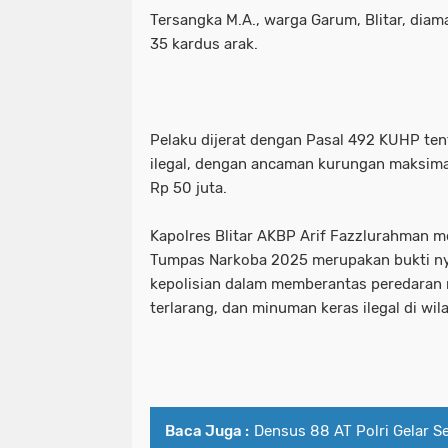
Tersangka M.A., warga Garum, Blitar, dia
Polres pelabuhan Tanjung perak Mel
polres pelabuhan tanjung perak be
35 kardus arak.
Polres Pelabuhan Tanjung Perak Mel
polres pelabuhan tanjung perak mel
Polres Ponorogo bersama Forkopimda 
polres pelabuhan tanjung perak me
Pelaku dijerat dengan Pasal 492 KUHP te
Polres Probolinggo Amankan Tersan
polres ponorogo bersama forkopimda
ilegal, dengan ancaman kurungan maksima
Rp 50 juta.
Polres Probolinggo Lakukan Pengec
polres probolinggo amankan tersan
Polres Probolinggo Salurkan Bantu
Kapolres Blitar AKBP Arif Fazzlurahman 
polres probolinggo lakukan penge
Tumpas Narkoba 2025 merupakan bukti ny
Polres Sampang Dukungan PMK Hew
polres probolinggo salurkan bantu
kepolisian dalam memberantas peredaran 
terlarang, dan minuman keras ilegal di wi
Polres Tanjung perak Bersama Wakapo
polres sampang dukungan pmk he
Polres Trenggalek Operasi Keselama
polres tanjung perak bersama wakap
Polresta Banyuwangi Amankan Ribuan
polres trenggalek operasi keselam
Baca Juga :
Densus 88 AT Polri Gelar S
Polresta Malang Kota Tingkatkan Patr
polresta banyuwangi amankan ribua