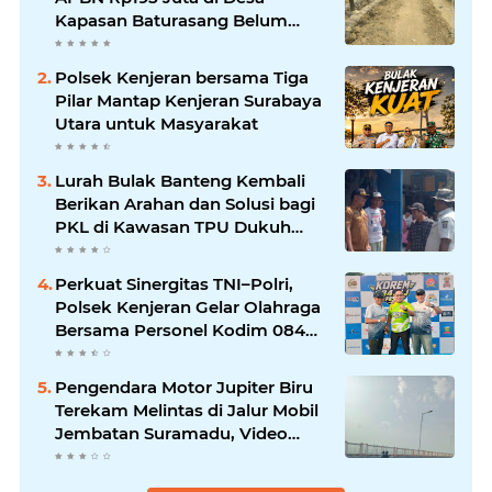
Kapasan Baturasang Belum
Temui Titik Terang, Warga Minta
Pemkab Sampang Bertindak
Polsek Kenjeran bersama Tiga
Pilar Mantap Kenjeran Surabaya
Utara untuk Masyarakat
Lurah Bulak Banteng Kembali
Berikan Arahan dan Solusi bagi
PKL di Kawasan TPU Dukuh
Bulak Banteng Surabaya
Perkuat Sinergitas TNI–Polri,
Polsek Kenjeran Gelar Olahraga
Bersama Personel Kodim 084
Kenjeran
Pengendara Motor Jupiter Biru
Terekam Melintas di Jalur Mobil
Jembatan Suramadu, Video
Viral