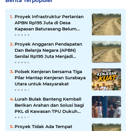
Berita Terpopuler
Proyek Infrastruktur Pertanian
APBN Rp195 Juta di Desa
Kapasan Baturasang Belum
Temui Titik Terang, Warga Minta
Pemkab Sampang Bertindak
Proyek Anggaran Pendapatan
Dan Belanja Negara (APBN)
Senilai Rp195 Juta Menjadi
Amburadul
Polsek Kenjeran bersama Tiga
Pilar Mantap Kenjeran Surabaya
Utara untuk Masyarakat
Lurah Bulak Banteng Kembali
Berikan Arahan dan Solusi bagi
PKL di Kawasan TPU Dukuh
Bulak Banteng Surabaya
Proyek Tidak Ada Tempat