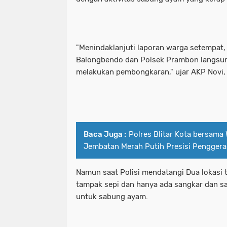
Pelaku Curanmor bersama Penadah a
patroli perintis presisi polres pe
PEMKOT SURABAYA MENARGETKAN P
pelabuhan tanjung perak santuni an
"Menindaklanjuti laporan warga setempat,
Balongbendo dan Polsek Prambon langsun
PERTAMA TAHUN INI.
pelaku curanmor bersama penadah 
melakukan pembongkaran," ujar AKP Novi, 
Pemkot Surabaya Tegaskan Pekerja
pemkot surabaya menargetkan prose
Pimpinan bersama Wakil Pimpinan Re
pemkot surabaya tegaskan pekerja
Polda Jatim
pimpinan bersama wakil pimpinan r
Baca Juga :
Polres Blitar Kota bersam
Jembatan Merah Putih Presisi Pengger
Polda Jatim Bersama Jajaran Satres
polda jatim
Polda Jatim Siagakan 2 Kapal Patrol
polda jatim bersama jajaran satre
Namun saat Polisi mendatangi Dua lokasi 
tampak sepi dan hanya ada sangkar dan s
Polda Jatim Tetapkan Pemilik Pena
polda jatim siagakan 2 kapal patrol
untuk sabung ayam.
Polda Jatim Timur Gandeng Media Ja
polda jatim tetapkan pemilik pen