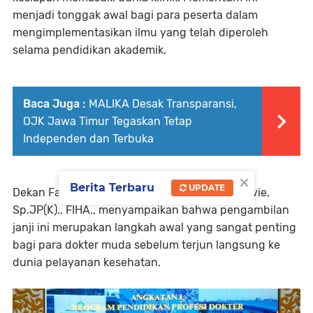
menjadi tonggak awal bagi para peserta dalam
mengimplementasikan ilmu yang telah diperoleh
selama pendidikan akademik.
Baca Juga :
MALIKA Desak Transparansi,
OJK Jawa Timur Tegaskan Tetap
Independen dan Terbuka
×
Berita Terbaru
UPDATE
Dekan Fakultas Kedokteran UHT, Dr. Benny Jovie,
Sp.JP(K)., FIHA., menyampaikan bahwa pengambilan
janji ini merupakan langkah awal yang sangat penting
bagi para dokter muda sebelum terjun langsung ke
dunia pelayanan kesehatan.