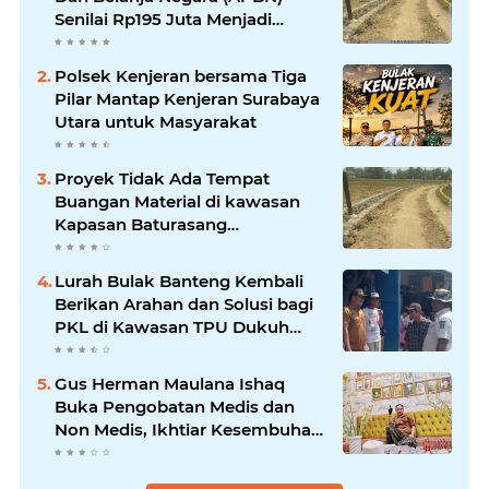
Senilai Rp195 Juta Menjadi
Amburadul
Polsek Kenjeran bersama Tiga
Pilar Mantap Kenjeran Surabaya
Utara untuk Masyarakat
Proyek Tidak Ada Tempat
Buangan Material di kawasan
Kapasan Baturasang
Dikeluhkan Warga, Material
Berserakan dan Dinilai
Lurah Bulak Banteng Kembali
Membahayakan
Berikan Arahan dan Solusi bagi
PKL di Kawasan TPU Dukuh
Bulak Banteng Surabaya
Gus Herman Maulana Ishaq
Buka Pengobatan Medis dan
Non Medis, Ikhtiar Kesembuhan
Atas Izin Allah