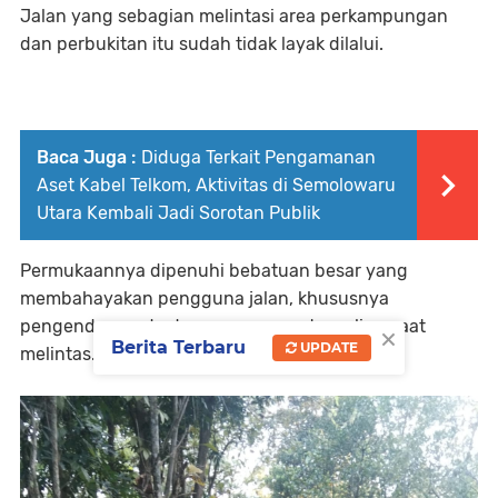
Jalan yang sebagian melintasi area perkampungan
dan perbukitan itu sudah tidak layak dilalui.
Baca Juga :
Diduga Terkait Pengamanan
Aset Kabel Telkom, Aktivitas di Semolowaru
Utara Kembali Jadi Sorotan Publik
Permukaannya dipenuhi bebatuan besar yang
membahayakan pengguna jalan, khususnya
pengendara roda dua yang rawan terguling saat
×
Berita Terbaru
UPDATE
melintas.