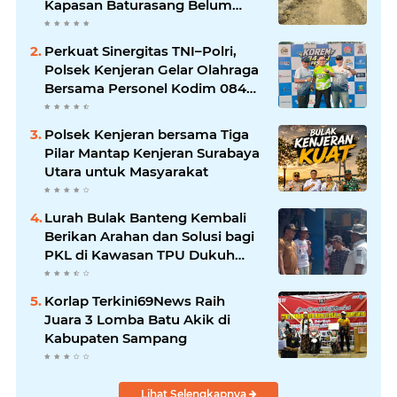
Kapasan Baturasang Belum
Temui Titik Terang, Warga Minta
Pemkab Sampang Bertindak
Perkuat Sinergitas TNI–Polri,
Polsek Kenjeran Gelar Olahraga
Bersama Personel Kodim 084
Kenjeran
Polsek Kenjeran bersama Tiga
Pilar Mantap Kenjeran Surabaya
Utara untuk Masyarakat
Lurah Bulak Banteng Kembali
Berikan Arahan dan Solusi bagi
PKL di Kawasan TPU Dukuh
Bulak Banteng Surabaya
Korlap Terkini69News Raih
Juara 3 Lomba Batu Akik di
Kabupaten Sampang
Lihat Selengkapnya