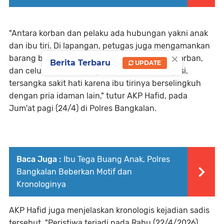
"Antara korban dan pelaku ada hubungan yakni anak
dan ibu tiri. Di lapangan, petugas juga mengamankan
×
barang bukti boneka Pikachu, serta pakaian korban,
Berita Terbaru
UPDATE
dan celurit milik tersangka. Dari hasil interogasi,
tersangka sakit hati karena ibu tirinya berselingkuh
dengan pria idaman lain," tutur AKP Hafid, pada
Jum'at pagi (24/4) di Polres Bangkalan.
Baca Juga :
Ibu Tega Buang Anak, Polres
Bangkalan Beberkan Motif dan
Kronologinya
AKP Hafid juga menjelaskan kronologis kejadian sadis
tersebut. "Peristiwa terjadi pada Rabu (22/4/2026)