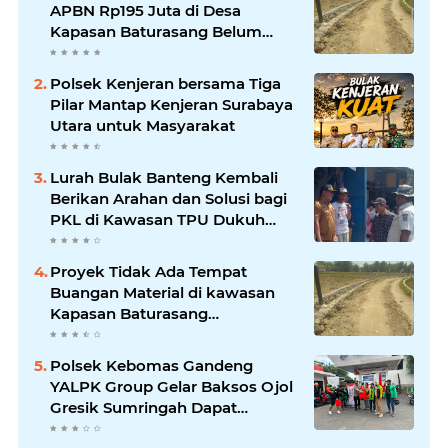
APBN Rp195 Juta di Desa
Kapasan Baturasang Belum
Temui Titik Terang, Warga Minta
Pemkab Sampang Bertindak
Polsek Kenjeran bersama Tiga
Pilar Mantap Kenjeran Surabaya
Utara untuk Masyarakat
Lurah Bulak Banteng Kembali
Berikan Arahan dan Solusi bagi
PKL di Kawasan TPU Dukuh
Bulak Banteng Surabaya
Proyek Tidak Ada Tempat
Buangan Material di kawasan
Kapasan Baturasang
Dikeluhkan Warga, Material
Berserakan dan Dinilai
Polsek Kebomas Gandeng
Membahayakan
YALPK Group Gelar Baksos Ojol
Gresik Sumringah Dapat
Sembako dan BBM Gratis