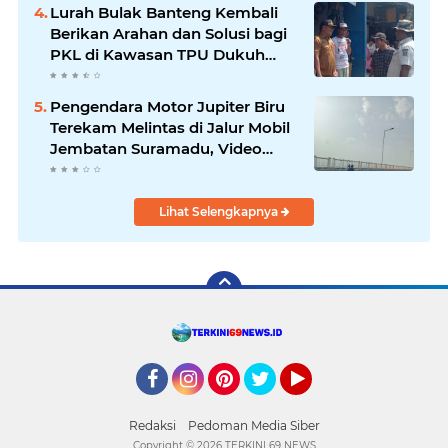
Lurah Bulak Banteng Kembali
Berikan Arahan dan Solusi bagi
PKL di Kawasan TPU Dukuh
Bulak Banteng Surabaya
Pengendara Motor Jupiter Biru
Terekam Melintas di Jalur Mobil
Jembatan Suramadu, Video
Viral
Lihat Selengkapnya
Facebook
Instagram
Pinterest
Twitter
YouTube
Redaksi
Pedoman Media Siber
Copyright ©
2026 TERKINI 69 NEWS