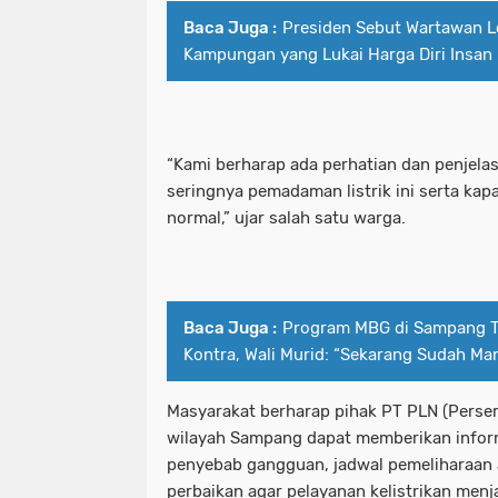
Baca Juga :
Presiden Sebut Wartawan L
Pelaku Curanmor bersama Penadah a
patroli perintis presisi polres pe
Kampungan yang Lukai Harga Diri Insan
PEMKOT SURABAYA MENARGETKAN P
pelabuhan tanjung perak santuni an
PERTAMA TAHUN INI.
pelaku curanmor bersama penadah 
“Kami berharap ada perhatian dan penjelas
Pemkot Surabaya Tegaskan Pekerja
pemkot surabaya menargetkan prose
seringnya pemadaman listrik ini serta kap
normal,” ujar salah satu warga.
Pimpinan bersama Wakil Pimpinan Re
pemkot surabaya tegaskan pekerja
Polda Jatim
pimpinan bersama wakil pimpinan r
Polda Jatim Bersama Jajaran Satres
polda jatim
Baca Juga :
Program MBG di Sampang T
Kontra, Wali Murid: “Sekarang Sudah Ma
Polda Jatim Siagakan 2 Kapal Patrol
polda jatim bersama jajaran satre
Masyarakat berharap pihak PT PLN (Persero
Polda Jatim Tetapkan Pemilik Pena
polda jatim siagakan 2 kapal patrol
wilayah Sampang dapat memberikan inform
Polda Jatim Timur Gandeng Media Ja
penyebab gangguan, jadwal pemeliharaan a
polda jatim tetapkan pemilik pen
perbaikan agar pelayanan kelistrikan menjad