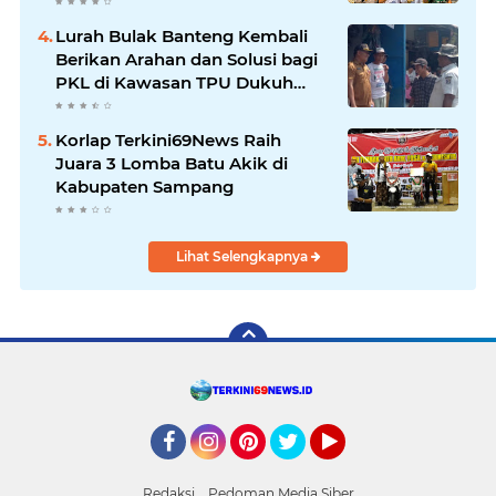
Lurah Bulak Banteng Kembali
Berikan Arahan dan Solusi bagi
PKL di Kawasan TPU Dukuh
Bulak Banteng Surabaya
Korlap Terkini69News Raih
Juara 3 Lomba Batu Akik di
Kabupaten Sampang
Lihat Selengkapnya
Facebook
Instagram
Pinterest
Twitter
YouTube
Redaksi
Pedoman Media Siber