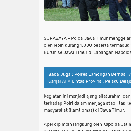
Kapolda Jatim dan Pj.Gubernur Tanam
kabupaten sampang
kadiv hum
Kapolda Jatim Terima Kunjungan Kep
kapolda jatim beri penghargaan un
Kapoles Gresik Silaturahmi Ke Pond
kapolda jatim dan pj.gubernur tanam
SURABAYA - Polda Jawa Timur menggelar 
Kapolres Jember
Kapolres Jember
kapolda jatim terima kunjungan kep
oleh lebih kurang 1.000 peserta termasuk 
Buruh se Jawa Timur di Lapangan Mapolda
Kapolres Pelabuhan Tanjung perak P
kapoles gresik silaturahmi ke pon
Kapolres Sampang bersama Jajaranny
kapolres jember
kapolres jembe
Baca Juga :
Polres Lamongan Berhasil
Kapolresta Banyuwangi Lepas Atlet Bo
kapolres pelabuhan tanjung perak p
Ganjal ATM Lintas Provinsi, Pelaku Belaj
Kapolri Jenderal Polisi Drs. Listyo 
kapolres sampang bersama jajaranny
Kegiatan ini menjadi ajang silaturahmi da
Kapolri Pimpin Kenaikan Pangkat 22 
kapolresta banyuwangi lepas atlet bo
terhadap Polri dalam menjaga stabilitas 
masyarakat (kamtibmas) di Jawa Timur.
Kecamatan Tambelangan
Kepada 
kapolri jenderal polisi drs. listyo
Apel dipimpin langsung oleh Kapolda Jatim
Kesehatan &TNI
Ketua Umum Musli
kapolri pimpin kenaikan pangkat 22