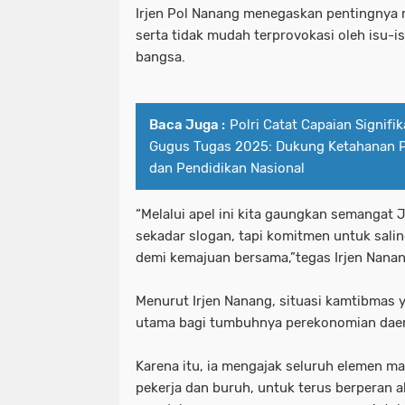
Irjen Pol Nanang menegaskan pentingnya
serta tidak mudah terprovokasi oleh isu-
Pelaku Curanmor bersama Penadah a
patroli perintis presisi polres pe
bangsa.
PEMKOT SURABAYA MENARGETKAN P
pelabuhan tanjung perak santuni an
PERTAMA TAHUN INI.
pelaku curanmor bersama penadah 
Baca Juga :
Polri Catat Capaian Signif
Gugus Tugas 2025: Dukung Ketahanan 
Pemkot Surabaya Tegaskan Pekerja
pemkot surabaya menargetkan prose
dan Pendidikan Nasional
Pimpinan bersama Wakil Pimpinan Re
pemkot surabaya tegaskan pekerja
“Melalui apel ini kita gaungkan semangat 
Polda Jatim
pimpinan bersama wakil pimpinan r
sekadar slogan, tapi komitmen untuk sal
demi kemajuan bersama,”tegas Irjen Nanan
Polda Jatim Bersama Jajaran Satres
polda jatim
Menurut Irjen Nanang, situasi kamtibmas 
Polda Jatim Siagakan 2 Kapal Patrol
polda jatim bersama jajaran satre
utama bagi tumbuhnya perekonomian dae
Polda Jatim Tetapkan Pemilik Pena
polda jatim siagakan 2 kapal patrol
Karena itu, ia mengajak seluruh elemen ma
Polda Jatim Timur Gandeng Media Ja
polda jatim tetapkan pemilik pen
pekerja dan buruh, untuk terus berperan 