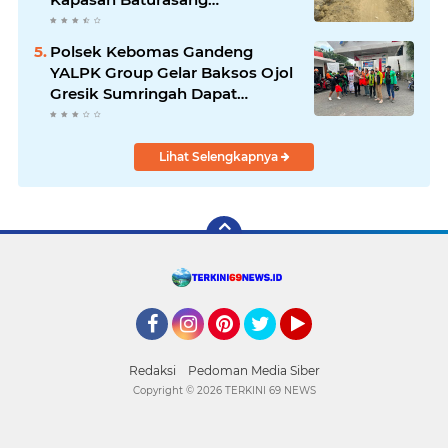
Dikeluhkan Warga, Material
Berserakan dan Dinilai
Polsek Kebomas Gandeng
Membahayakan
YALPK Group Gelar Baksos Ojol
Gresik Sumringah Dapat
Sembako dan BBM Gratis
Lihat Selengkapnya
Facebook
Instagram
Pinterest
Twitter
YouTube
Redaksi
Pedoman Media Siber
Copyright ©
2026 TERKINI 69 NEWS