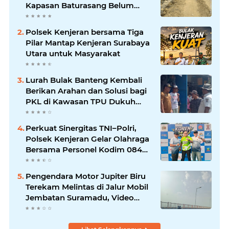
Kapasan Baturasang Belum
Temui Titik Terang, Warga Minta
Pemkab Sampang Bertindak
Polsek Kenjeran bersama Tiga
Pilar Mantap Kenjeran Surabaya
Utara untuk Masyarakat
Lurah Bulak Banteng Kembali
Berikan Arahan dan Solusi bagi
PKL di Kawasan TPU Dukuh
Bulak Banteng Surabaya
Perkuat Sinergitas TNI–Polri,
Polsek Kenjeran Gelar Olahraga
Bersama Personel Kodim 084
Kenjeran
Pengendara Motor Jupiter Biru
Terekam Melintas di Jalur Mobil
Jembatan Suramadu, Video
Viral